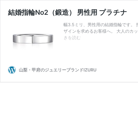
結婚指輪No2（鍛造） 男性用 プラチナ
幅3.5ミリ、男性用の結婚指輪です。
ザインを求めるお客様へ。 大人のカッ
結
きを読む
婚
指
輪
No2（鍛
造）
山梨・甲府のジュエリーブランドIZURU
男
性
用
プ
ラ
チ
ナ