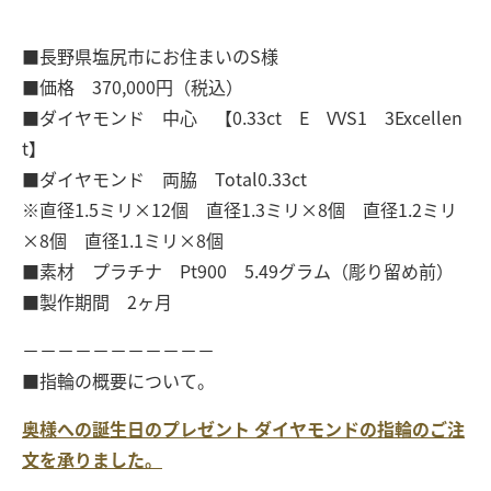
■長野県塩尻市にお住まいのS様
■価格 370,000円（税込）
■ダイヤモンド 中心 【0.33ct E VVS1 3Excellen
t】
■ダイヤモンド 両脇 Total0.33ct
※直径1.5ミリ×12個 直径1.3ミリ×8個 直径1.2ミリ
×8個 直径1.1ミリ×8個
■素材 プラチナ Pt900 5.49グラム（彫り留め前）
■製作期間 2ヶ月
－－－－－－－－－－－
■指輪の概要について。
奥様への誕生日のプレゼント ダイヤモンドの指輪のご注
文を承りました。