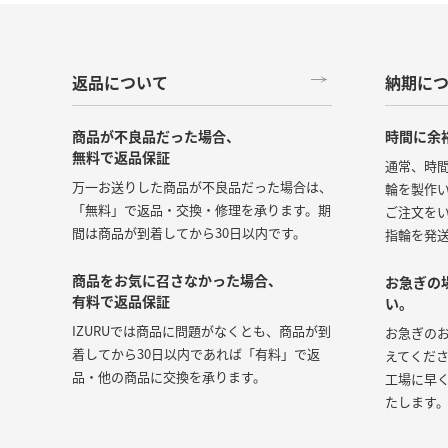
返品について
納期に
商品が不良品だった場合、
時間に余
無料で返品保証
通常、時
万一お送りした商品が不良品だった場合は、
輪を製作
「無料」で返品・交換・修理を承ります。期
ご注文をい
間は商品が到着してから30日以内です。
指輪を発
商品をお気に召さなかった場合、
お急ぎの
有料で返品保証
い。
IZURUでは商品に問題がなくとも、商品が到
お急ぎの
着してから30日以内であれば「有料」で返
えてくだ
品・他の商品に交換を承ります。
工場に早
たします