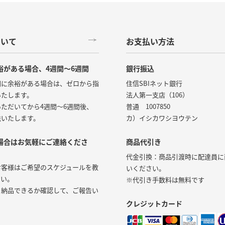
ついて
お支払い方法
裕がある場合、4週間～6週間
銀行振込
間に余裕がある場合は、ゼロから指
住信SBIネット銀行
いたします。
法人第一支店（106）
ただいてから4週間～6週間後、
普通 1007850
送いたします。
カ）イシカワシヨウテン
場合はお気軽にご連絡くださ
商品代引き
代金引換：商品引渡時に配達員に
お客様はご希望のスケジュールを教
いください。
さい。
※代引き手数料は無料です
く納品できるか確認して、ご報告い
。
クレジットカード