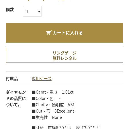
個数
カートに入れる
リングゲージ
無料レンタル
付属品
専用ケース
ダイヤモン
■Carat・重さ 1.01ct
ドの品質に
■Color・色 F
ついて。
■Clarity・透明度 VS1
■Cut・形 3Excellent
■蛍光性 None
■寸法 直径6.39ミリ 厚さ3.97ミリ