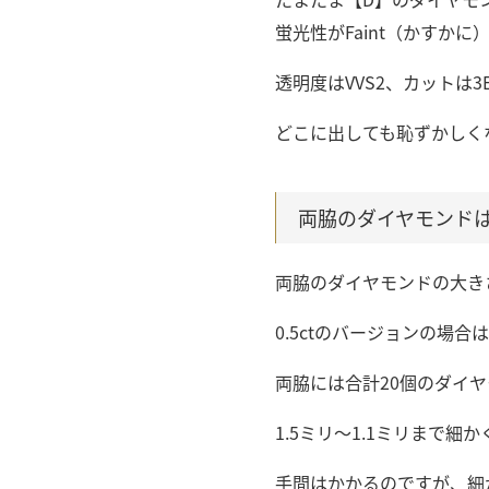
蛍光性がFaint（かすか
透明度はVVS2、カットは3Ex
どこに出しても恥ずかしく
両脇のダイヤモンドは0
両脇のダイヤモンドの大きさ
0.5ctのバージョンの
両脇には合計20個のダイ
1.5ミリ～1.1ミリまで
手間はかかるのですが、細