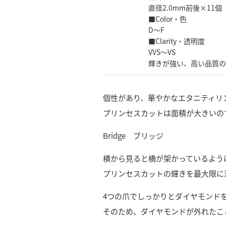
直径2.0mm前後×11個
■Color・色
D～F
■Clarity・透明度
VVS～VS
輝きが強い、高い品質の
個性があり、華やかなエタニティリ
プリンセスカットは面積が大きいの
Bridge ブリッジ
横から見ると橋が架かっているよう
プリンセスカットの輝きを最大限に
4つの爪でしっかりとダイヤモンド
そのため、ダイヤモンドが外れたこ