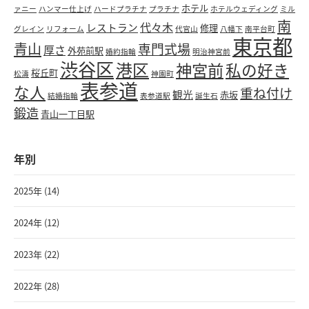
ホテル
ァニー
ハンマー仕上げ
ハードプラチナ
プラチナ
ホテルウェディング
ミル
南
代々木
レストラン
修理
グレイン
リフォーム
代官山
八幡下
南平台町
東京都
青山
専門式場
厚さ
外苑前駅
婚約指輪
明治神宮前
渋谷区
港区
神宮前
私の好き
桜丘町
松濤
神園町
表参道
な人
重ね付け
観光
赤坂
結婚指輪
表参道駅
誕生石
鍛造
青山一丁目駅
年別
2025年 (14)
2024年 (12)
2023年 (22)
2022年 (28)