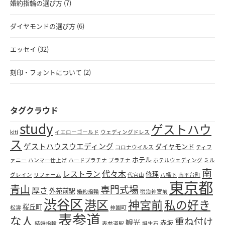
婚約指輪の選び方 (7)
ダイヤモンドの選び方 (6)
エッセイ (32)
刻印・フォントについて (2)
タグクラウド
study
ゲストハウ
kiti
イエローゴールド
ウェディングドレス
ス
ゲストハウスウエディング
ダイヤモンド
コロナウイルス
ティフ
ホテル
ァニー
ハンマー仕上げ
ハードプラチナ
プラチナ
ホテルウェディング
ミル
南
代々木
レストラン
修理
グレイン
リフォーム
代官山
八幡下
南平台町
東京都
青山
専門式場
厚さ
外苑前駅
婚約指輪
明治神宮前
渋谷区
港区
神宮前
私の好き
桜丘町
松濤
神園町
表参道
な人
重ね付け
観光
赤坂
結婚指輪
表参道駅
誕生石