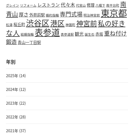
南
代々木
レストラン
修理
グレイン
リフォーム
代官山
八幡下
南平台町
東京都
青山
専門式場
厚さ
外苑前駅
婚約指輪
明治神宮前
渋谷区
港区
神宮前
私の好き
桜丘町
松濤
神園町
表参道
な人
重ね付け
観光
赤坂
結婚指輪
表参道駅
誕生石
鍛造
青山一丁目駅
年別
2025年 (14)
2024年 (12)
2023年 (22)
2022年 (28)
2021年 (37)