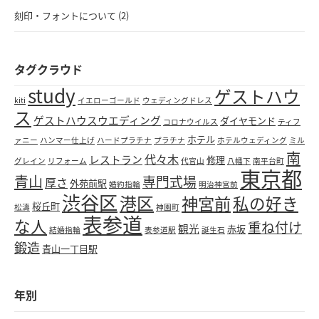
刻印・フォントについて (2)
タグクラウド
study
ゲストハウ
kiti
イエローゴールド
ウェディングドレス
ス
ゲストハウスウエディング
ダイヤモンド
コロナウイルス
ティフ
ホテル
ァニー
ハンマー仕上げ
ハードプラチナ
プラチナ
ホテルウェディング
ミル
南
代々木
レストラン
修理
グレイン
リフォーム
代官山
八幡下
南平台町
東京都
青山
専門式場
厚さ
外苑前駅
婚約指輪
明治神宮前
渋谷区
港区
神宮前
私の好き
桜丘町
松濤
神園町
表参道
な人
重ね付け
観光
赤坂
結婚指輪
表参道駅
誕生石
鍛造
青山一丁目駅
年別