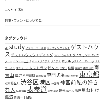
エッセイ (32)
刻印・フォントについて (2)
タグクラウド
study
ゲストハウ
kiti
イエローゴールド
ウェディングドレス
ス
ゲストハウスウエディング
ダイヤモンド
コロナウイルス
ティフ
ホテル
ァニー
ハンマー仕上げ
ハードプラチナ
プラチナ
ホテルウェディング
ミル
南
代々木
レストラン
修理
グレイン
リフォーム
代官山
八幡下
南平台町
東京都
青山
専門式場
厚さ
外苑前駅
婚約指輪
明治神宮前
渋谷区
港区
神宮前
私の好き
桜丘町
松濤
神園町
表参道
な人
重ね付け
観光
赤坂
結婚指輪
表参道駅
誕生石
鍛造
青山一丁目駅