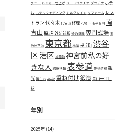
ホテ
ァニー
ハンマー仕上げ
ハードプラチナ
プラチナ
レス
ル
ホテルウェディング
ミルグレイン
リフォーム
南
代々木
トラン
修理
代官山
八幡下
南平台町
青山
専門式場
厚さ
外苑前駅
婚約指輪
明
東京都
渋谷
桜丘町
治神宮前
松濤
区
港区
神宮前
私の好
神園町
表参道
きな人
観
結婚指輪
表参道駅
重ね付け
鍛造
光
赤坂
青山一丁目
誕生石
駅
年別
2025年 (14)