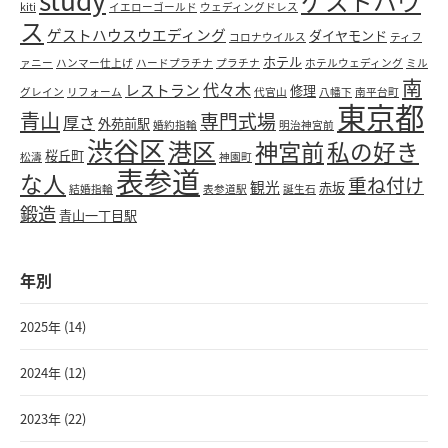
ゲストハウ
kiti
イエローゴールド
ウェディングドレス
ス
ゲストハウスウエディング
ダイヤモンド
コロナウイルス
ティフ
ホテル
ァニー
ハンマー仕上げ
ハードプラチナ
プラチナ
ホテルウェディング
ミル
南
代々木
レストラン
修理
グレイン
リフォーム
代官山
八幡下
南平台町
東京都
青山
専門式場
厚さ
外苑前駅
婚約指輪
明治神宮前
渋谷区
港区
神宮前
私の好き
桜丘町
松濤
神園町
表参道
な人
重ね付け
観光
赤坂
結婚指輪
表参道駅
誕生石
鍛造
青山一丁目駅
年別
2025年 (14)
2024年 (12)
2023年 (22)