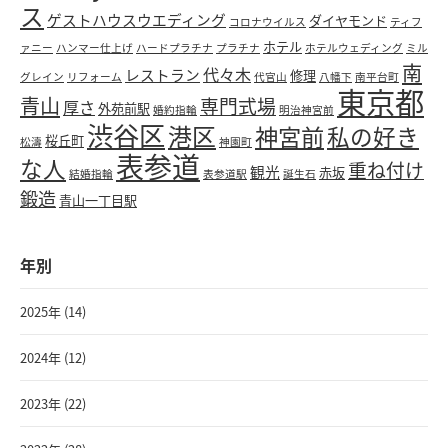
ス
ゲストハウスウエディング
ダイヤモンド
コロナウイルス
ティフ
ホテル
ァニー
ハンマー仕上げ
ハードプラチナ
プラチナ
ホテルウェディング
ミル
南
代々木
レストラン
修理
グレイン
リフォーム
代官山
八幡下
南平台町
東京都
青山
専門式場
厚さ
外苑前駅
婚約指輪
明治神宮前
渋谷区
港区
神宮前
私の好き
桜丘町
松濤
神園町
表参道
な人
重ね付け
観光
赤坂
結婚指輪
表参道駅
誕生石
鍛造
青山一丁目駅
年別
2025年 (14)
2024年 (12)
2023年 (22)