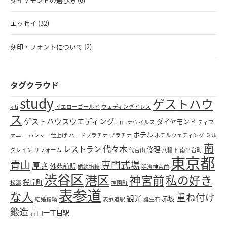
エッセイ (32)
刻印・フォントについて (2)
タグクラウド
study
ゲストハウ
kiti
イエローゴールド
ウェディングドレス
ス
ゲストハウスウエディング
ダイヤモンド
コロナウイルス
ティフ
ホテル
ァニー
ハンマー仕上げ
ハードプラチナ
プラチナ
ホテルウェディング
ミル
南
代々木
レストラン
修理
グレイン
リフォーム
代官山
八幡下
南平台町
東京都
青山
専門式場
厚さ
外苑前駅
婚約指輪
明治神宮前
渋谷区
港区
神宮前
私の好き
桜丘町
松濤
神園町
表参道
な人
重ね付け
観光
赤坂
結婚指輪
表参道駅
誕生石
鍛造
青山一丁目駅