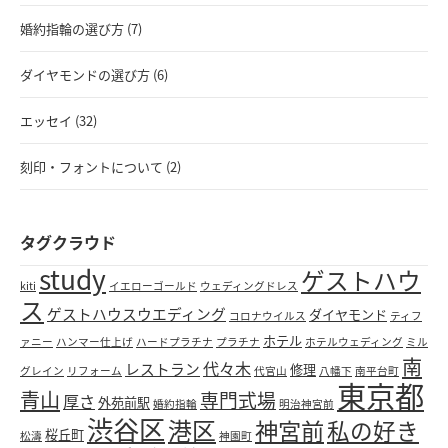
婚約指輪の選び方 (7)
ダイヤモンドの選び方 (6)
エッセイ (32)
刻印・フォントについて (2)
タグクラウド
study
ゲストハウ
kiti
イエローゴールド
ウェディングドレス
ス
ゲストハウスウエディング
ダイヤモンド
コロナウイルス
ティフ
ホテル
ァニー
ハンマー仕上げ
ハードプラチナ
プラチナ
ホテルウェディング
ミル
南
代々木
レストラン
修理
グレイン
リフォーム
代官山
八幡下
南平台町
東京都
青山
専門式場
厚さ
外苑前駅
婚約指輪
明治神宮前
渋谷区
港区
神宮前
私の好き
桜丘町
松濤
神園町