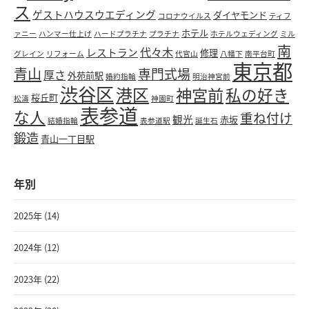
ス
ゲストハウスウエディング
ダイヤモンド
コロナウイルス
ティフ
ホテル
ァニー
ハンマー仕上げ
ハードプラチナ
プラチナ
ホテルウェディング
ミル
南
代々木
レストラン
修理
グレイン
リフォーム
代官山
八幡下
南平台町
東京都
青山
専門式場
厚さ
外苑前駅
婚約指輪
明治神宮前
渋谷区
港区
神宮前
私の好き
桜丘町
松濤
神園町
表参道
な人
重ね付け
観光
赤坂
結婚指輪
表参道駅
誕生石
鍛造
青山一丁目駅
年別
2025年 (14)
2024年 (12)
2023年 (22)